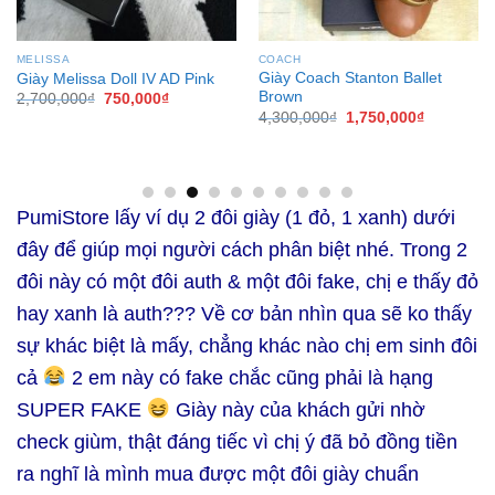
MICHAEL KORS
MICHAEL KORS
Giày Michael Kors Lillie moc
Giày Michael Kors Lillie Berry
Đen logo MK
2,800,000
₫
1,800,000
₫
2,800,000
₫
1,999,000
₫
PumiStore lấy ví dụ 2 đôi giày (1 đỏ, 1 xanh) dưới
đây để giúp mọi người cách phân biệt nhé. Trong 2
đôi này có một đôi auth & một đôi fake, chị e thấy đỏ
hay xanh là auth??? Về cơ bản nhìn qua sẽ ko thấy
sự khác biệt là mấy, chẳng khác nào chị em sinh đôi
cả
2 em này có fake chắc cũng phải là hạng
SUPER FAKE
Giày này của khách gửi nhờ
check giùm, thật đáng tiếc vì chị ý đã bỏ đồng tiền
ra nghĩ là mình mua được một đôi giày chuẩn