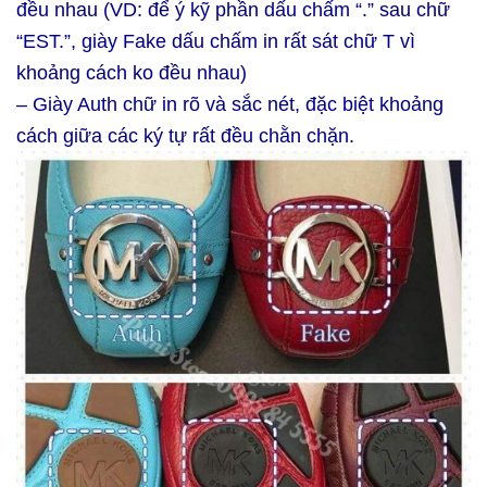
đều nhau
(VD: để ý kỹ phần dấu chấm “.” sau chữ
“EST.”, giày Fake dấu chấm in rất sát chữ T vì
khoảng cách ko đều nhau)
– Giày Auth chữ in rõ và sắc nét, đặc biệt khoảng
cách giữa các ký tự rất đều chằn chặn.