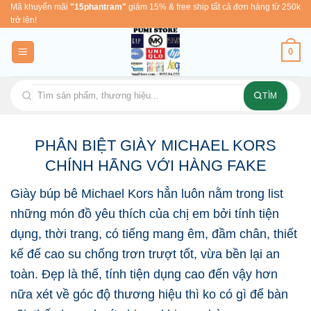
Skip
Mã khuyến mãi
"15phantram"
giảm 15% & free ship tất cả đơn hàng từ 250k
trở lên!
to
content
0
TÌM
PHÂN BIỆT GIÀY MICHAEL KORS
CHÍNH HÃNG VỚI HÀNG FAKE
Giày búp bê Michael Kors hẳn luôn nằm trong list
những món đồ yêu thích của chị em bởi tính tiện
dụng, thời trang, có tiếng mang êm, đầm chân, thiết
kế đế cao su chống trơn trượt tốt, vừa bền lại an
toàn. Đẹp là thế, tính tiện dụng cao đến vậy hơn
nữa xét về góc độ thương hiệu thì ko có gì để bàn