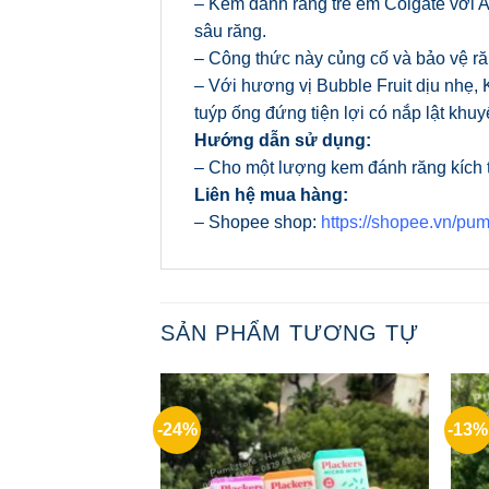
– Kem đánh răng trẻ em Colgate với 
sâu răng.
– Công thức này củng cố và bảo vệ răng
– Với hương vị Bubble Fruit dịu nhẹ,
tuýp ống đứng tiện lợi có nắp lật khuy
Hướng dẫn sử dụng:
– Cho một lượng kem đánh răng kích t
Liên hệ mua hàng:
– Shopee shop:
https://shopee.vn/pum
SẢN PHẨM TƯƠNG TỰ
-24%
-13%