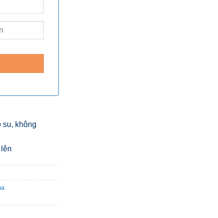
o su, không
 lên
oa