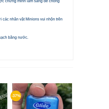
được chứng minh lâm sàng để chống
 các nhân vật Minions vui nhộn trên
 sạch bằng nước.
-37%