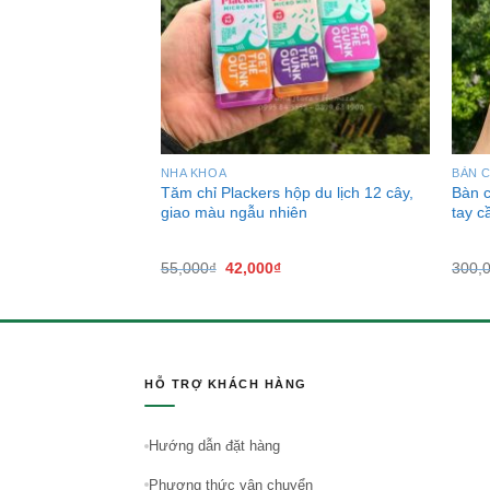
NHA KHOA
BÀN C
Plackers Micro Mint
Tăm chỉ Plackers hộp du lịch 12 cây,
Bàn c
giao màu ngẫu nhiên
tay c
₫
55,000
₫
42,000
₫
300,
HỖ TRỢ KHÁCH HÀNG
Hướng dẫn đặt hàng
Phương thức vận chuyển