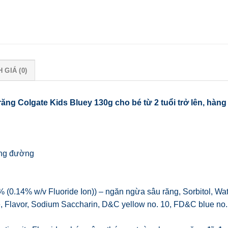
 GIÁ (0)
ng Colgate Kids Bluey 130g cho bé từ 2 tuổi trở lên, hàn
ông đường
(0.14% w/v Fluoride Ion)) – ngăn ngừa sâu răng, Sorbitol, Wat
, Flavor, Sodium Saccharin, D&C yellow no. 10, FD&C blue no.