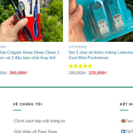
HẢI
LISTERINE
hải Colgate Keep Deep Clean 1
Set 2 chai xịt thơm miệng Listerin
ầm và 2 đầu bản chải thay thế
Cool Mint Pocketmist
000
₫
260,000
₫
280,000
₫
225,000
₫
Được xếp
hạng
5.00
5 sao
VỀ CHÚNG TÔI
KẾT N
Chính sách bảo mật thông tin
Fac
Giới thiệu về Pumi Store
Tik