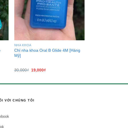
NHA KHOA
e
Chỉ nha khoa Oral B Glide 4M [Hàng
Mỹ]
30,000
₫
19,000
₫
ỐI VỚI CHÚNG TÔI
ebook
Tok