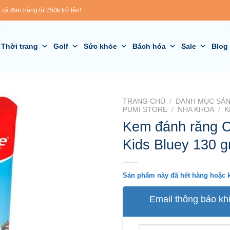
 cả đơn hàng từ 250k trở lên!
Thời trang
Golf
Sức khỏe
Bách hóa
Sale
Blog
TRANG CHỦ
/
DANH MỤC SẢN
PUMI STORE
/
NHA KHOA
/
K
Kem đánh răng C
Kids Bluey 130 g
Sản phẩm này đã hết hàng hoặc 
Email thông báo kh