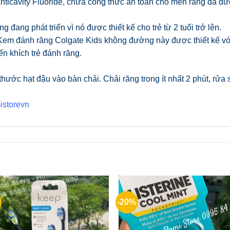
Anticavity Fluoride, chứa công thức an toàn cho men răng đã 
 đang phát triển vì nó được thiết kế cho trẻ từ 2 tuổi trở lên.
 Kem đánh răng Colgate Kids không đường này được thiết kế với
ến khích trẻ đánh răng.
hước hạt đậu vào bàn chải. Chải răng trong ít nhất 2 phút, rửa
istorevn
-20%