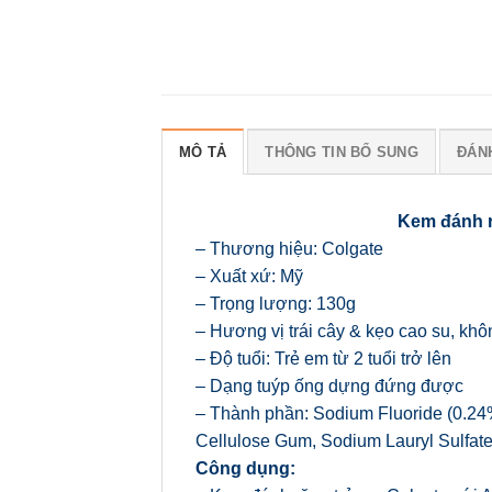
MÔ TẢ
THÔNG TIN BỔ SUNG
ĐÁNH
Kem đánh ră
– Thương hiệu: Colgate
– Xuất xứ: Mỹ
– Trọng lượng: 130g
– Hương vị trái cây & kẹo cao su, kh
– Độ tuổi: Trẻ em từ 2 tuổi trở lên
– Dạng tuýp ống dựng đứng được
– Thành phần: Sodium Fluoride (0.24% 
Cellulose Gum, Sodium Lauryl Sulfate
Công dụng: