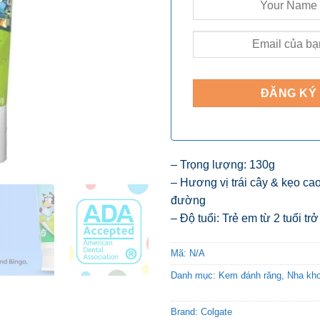
– Trọng lượng: 130g
– Hương vị trái cây & kẹo ca
đường
– Độ tuổi: Trẻ em từ 2 tuổi trở
Mã:
N/A
Danh mục:
Kem đánh răng
,
Nha kh
Brand:
Colgate