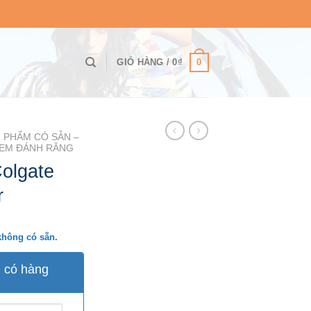
0
GIỎ HÀNG /
0
₫
 PHẨM CÓ SẴN –
EM ĐÁNH RĂNG
olgate
r
không có sẵn.
i có hàng