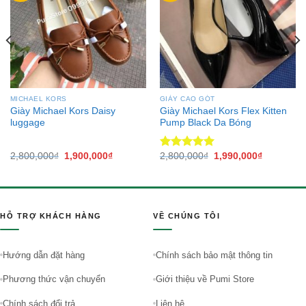
MICHAEL KORS
GIÀY CAO GÓT
Giày Michael Kors Daisy
Giày Michael Kors Flex Kitten
luggage
Pump Black Da Bóng
2,800,000
₫
1,900,000
₫
2,800,000
₫
1,990,000
₫
Được xếp
hạng
5.00
5 sao
HỖ TRỢ KHÁCH HÀNG
VỀ CHÚNG TÔI
Hướng dẫn đặt hàng
Chính sách bảo mật thông tin
Phương thức vận chuyển
Giới thiệu về Pumi Store
Chính sách đổi trả
Liên hệ