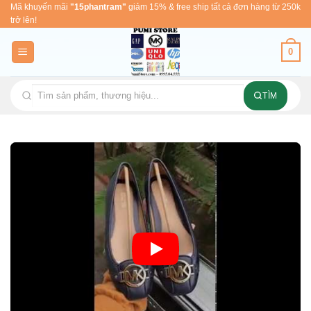
Skip
Mã khuyến mãi
"15phantram"
giảm 15% & free ship tất cả đơn hàng từ 250k
trở lên!
to
content
0
TÌM