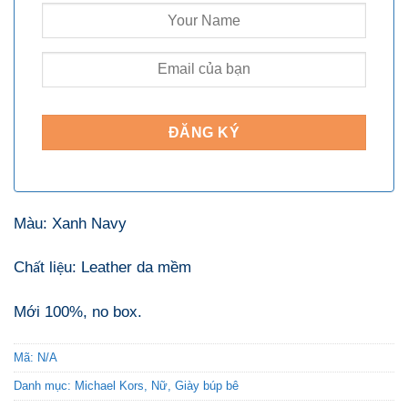
Màu: Xanh Navy
Ch
t li
u: Leather da mềm
ấ
ệ
Mới 100%, no box.
Mã:
N/A
Danh mục:
Michael Kors
,
Nữ
,
Giày búp bê