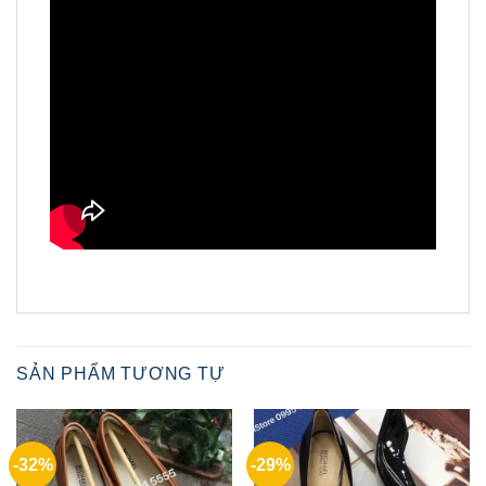
SẢN PHẨM TƯƠNG TỰ
-32%
-29%