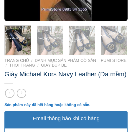
TRANG CHỦ
/
DANH MỤC SẢN PHẨM CÓ SẴN – PUMI STORE
/
THỜI TRANG
/
GIÀY BÚP BÊ
Giày Michael Kors Navy Leather (Da mềm)
Sản phẩm này đã hết hàng hoặc không có sẵn.
Email thông báo khi có hàng