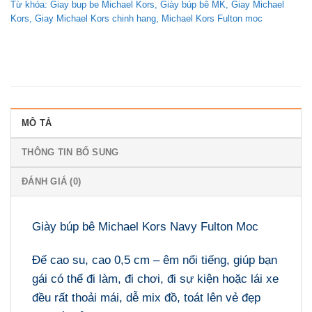
Từ khóa:
Giay bup be Michael Kors
,
Giày búp bê MK
,
Giay Michael
Kors
,
Giay Michael Kors chinh hang
,
Michael Kors Fulton moc
MÔ TẢ
THÔNG TIN BỔ SUNG
ĐÁNH GIÁ (0)
Giày búp bê Michael Kors Navy Fulton Moc
Đế cao su, cao 0,5 cm – êm nổi tiếng, giúp bạn
gái có thể đi làm, đi chơi, đi sự kiện hoặc lái xe
đều rất thoải mái, dễ mix đồ, toát lên vẻ đẹp