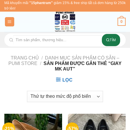
Skip
Mã khuyến mãi
"15phantram"
giảm 15% & free ship tất cả đơn hàng từ 250k
trở lên!
to
content
0
TÌM
TRANG CHỦ
/
DANH MỤC SẢN PHẨM CÓ SẴN –
PUMI STORE
/
SẢN PHẨM ĐƯỢC GẮN THẺ “GIAY
MK AUT”
LỌC
-21%
-57%