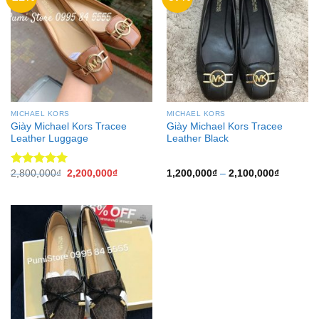
MICHAEL KORS
MICHAEL KORS
Giày Michael Kors Tracee
Giày Michael Kors Tracee
Leather Luggage
Leather Black
2,800,000
₫
2,200,000
₫
1,200,000
₫
–
2,100,000
₫
Được xếp
hạng
5.00
5 sao