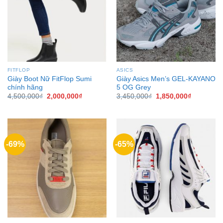
FITFLOP
ASICS
Giày Boot Nữ FitFlop Sumi
Giày Asics Men’s GEL-KAYANO
chính hãng
5 OG Grey
4,500,000
₫
2,000,000
₫
3,450,000
₫
1,850,000
₫
-69%
-65%