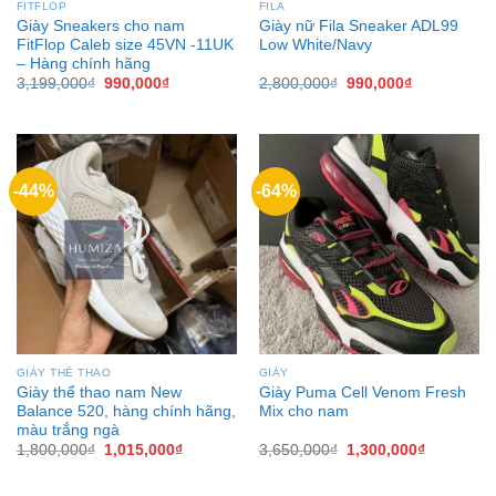
FITFLOP
FILA
Giày Sneakers cho nam
Giày nữ Fila Sneaker ADL99
FitFlop Caleb size 45VN -11UK
Low White/Navy
– Hàng chính hãng
3,199,000
₫
990,000
₫
2,800,000
₫
990,000
₫
-44%
-64%
GIÀY THỂ THAO
GIÀY
Giày thể thao nam New
Giày Puma Cell Venom Fresh
Balance 520, hàng chính hãng,
Mix cho nam
màu trắng ngà
1,800,000
₫
1,015,000
₫
3,650,000
₫
1,300,000
₫