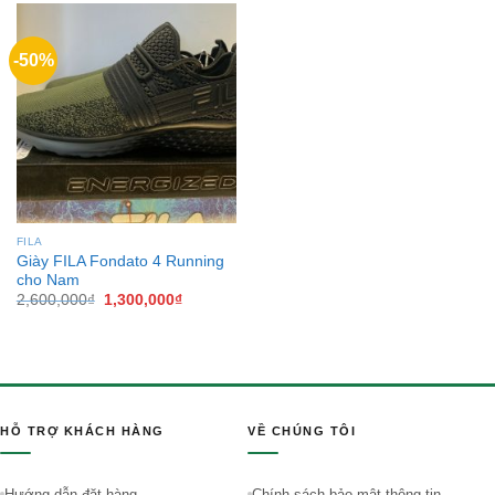
-50%
FILA
Giày FILA Fondato 4 Running
cho Nam
2,600,000
₫
1,300,000
₫
HỖ TRỢ KHÁCH HÀNG
VỀ CHÚNG TÔI
Hướng dẫn đặt hàng
Chính sách bảo mật thông tin