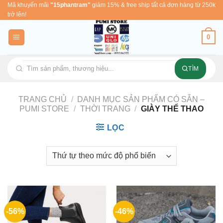
Skip
Mã khuyến mãi
"15phantram"
giảm 15% & free ship tất cả đơn hàng từ 250k
trở lên!
to
content
0
TÌM
TRANG CHỦ
/
DANH MỤC SẢN PHẨM CÓ SẴN –
PUMI STORE
/
THỜI TRANG
/
GIÀY THỂ THAO
LỌC
-56%
-46%